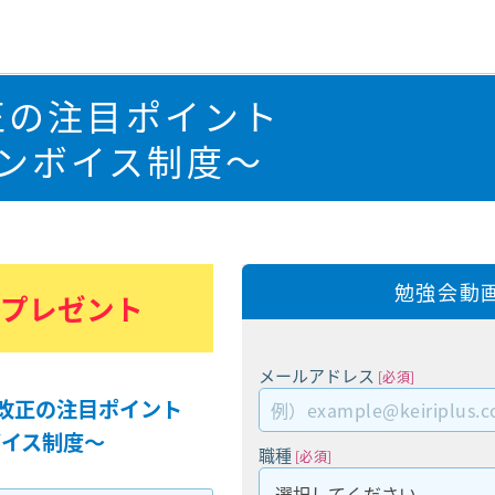
正の注目ポイント
ンボイス制度～
勉強会動
料プレゼント
メールアドレス
[必須]
制改正の注目ポイント
イス制度～
職種
[必須]