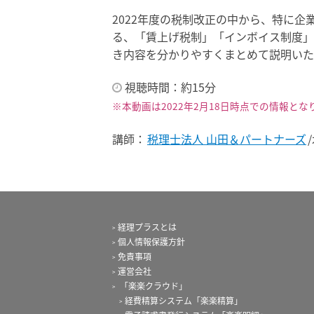
2022年度の税制改正の中から、特に企
る、「賃上げ税制」「インボイス制度」
き内容を分かりやすくまとめて説明いた
視聴時間：約15分
※本動画は2022年2月18日時点での情報とな
講師：
税理士法人 山田＆パートナーズ
経理プラスとは
個人情報保護方針
免責事項
運営会社
「楽楽クラウド」
経費精算システム「楽楽精算」