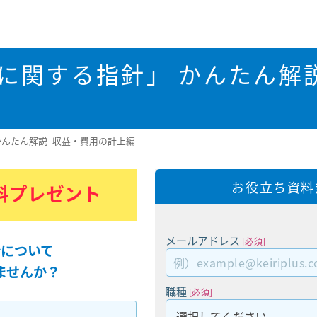
に関する指針」 かんたん解説
んたん解説 -収益・費用の計上編-
お役立ち資料
料プレゼント
メールアドレス
[必須]
について
ませんか？
職種
[必須]